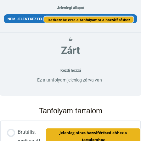
Jelenlegi állapot
NEM JELENTKEZTÉL
Iratkozz be erre a tanfolyamra a hozzáféréshez
Ár
Zárt
Kezdj hozzá
Ez a tanfolyam jelenleg zárva van
Tanfolyam tartalom
Brutális,
Jelenleg nincs hozzáférésed ehhez a
tartalomhoz