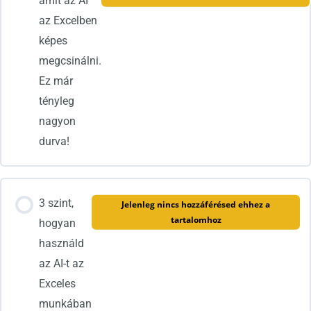
amit az AI
az Excelben
képes
megcsinálni.
Ez már
tényleg
nagyon
durva!
3 szint,
Jelenleg nincs hozzáférésed ehhez a
tartalomhoz
hogyan
használd
az AI-t az
Exceles
munkában