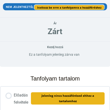
NEM JELENTKEZTÉL
Iratkozz be erre a tanfolyamra a hozzáféréshez
Ár
Zárt
Kezdj hozzá
Ez a tanfolyam jelenleg zárva van
Tanfolyam tartalom
Előadás
Jelenleg nincs hozzáférésed ehhez a
tartalomhoz
felvétele