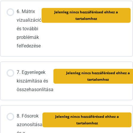
6. Mátrix
Jelenleg nincs hozzáférésed ehhez a
tartalomhoz
vizualizáció
és további
problémák
felfedezése
7. Egyenlegek
Jelenleg nincs hozzáférésed ehhez a
tartalomhoz
kiszámítása és
összehasonlítása
8. Fősorok
Jelenleg nincs hozzáférésed ehhez a
tartalomhoz
azonosítása