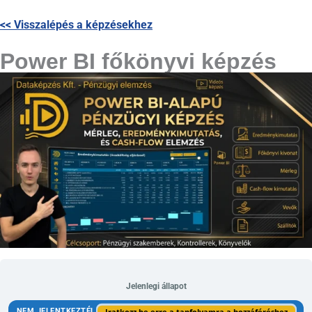
<< Visszalépés a képzésekhez
Power BI főkönyvi képzés
Jelenlegi állapot
NEM JELENTKEZTÉL
Iratkozz be erre a tanfolyamra a hozzáféréshez