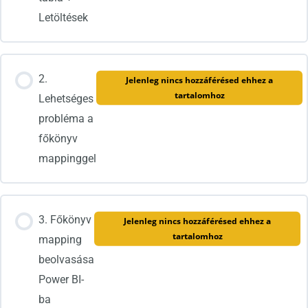
Letöltések
2.
Jelenleg nincs hozzáférésed ehhez a
tartalomhoz
Lehetséges
probléma a
főkönyv
mappinggel
3. Főkönyv
Jelenleg nincs hozzáférésed ehhez a
tartalomhoz
mapping
beolvasása
Power BI-
ba