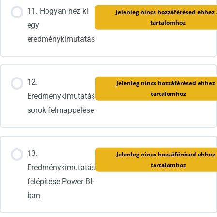
11. Hogyan néz ki
Jelenleg nincs hozzáférésed ehhez 
tartalomhoz
egy
eredménykimutatás
12.
Jelenleg nincs hozzáférésed ehhez 
tartalomhoz
Eredménykimutatás
sorok felmappelése
13.
Jelenleg nincs hozzáférésed ehhez 
tartalomhoz
Eredménykimutatás
felépítése Power BI-
ban