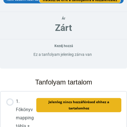
Ár
Zárt
Kezdj hozzá
Ez a tanfolyam jelenleg zárva van
Tanfolyam tartalom
1.
Jelenleg nincs hozzáférésed ehhez a
tartalomhoz
Főkönyv
mapping
tábla +