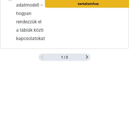
tartalomhoz
adatmodell –
hogyan
rendezzük el
a táblák közti
kapcsolatokat
1 / 2