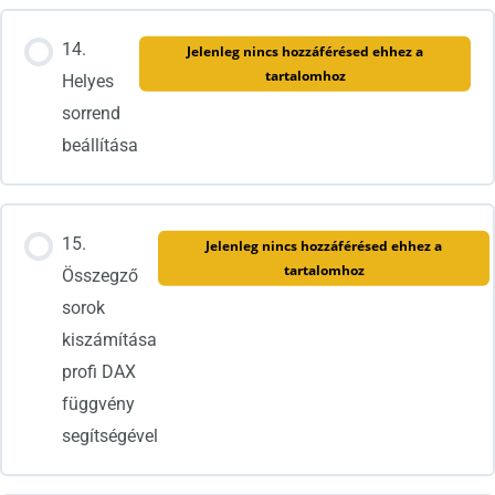
14.
Jelenleg nincs hozzáférésed ehhez a
tartalomhoz
Helyes
sorrend
beállítása
15.
Jelenleg nincs hozzáférésed ehhez a
tartalomhoz
Összegző
sorok
kiszámítása
profi DAX
függvény
segítségével