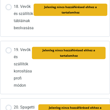
18. Vevők
Jelenleg nincs hozzáférésed ehhez a
tartalomhoz
és szállítók
tábláinak
beolvasása
19. Vevők
Jelenleg nincs hozzáférésed ehhez a
tartalomhoz
és
szállítók
korosítása
profi
módon
20. Spagetti
Jelenleg nincs hozzáférésed ehhez a