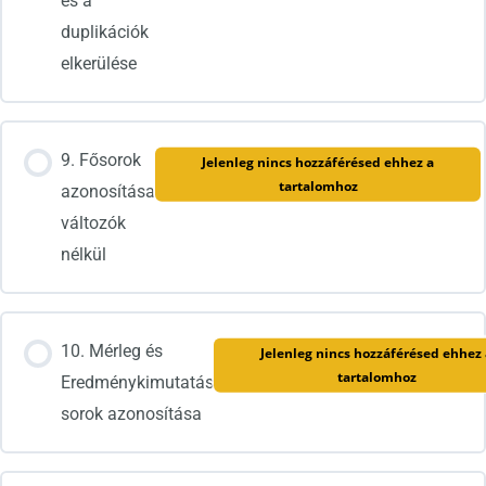
és a
duplikációk
elkerülése
9. Fősorok
Jelenleg nincs hozzáférésed ehhez a
tartalomhoz
azonosítása
változók
nélkül
10. Mérleg és
Jelenleg nincs hozzáférésed ehhez 
tartalomhoz
Eredménykimutatás
sorok azonosítása