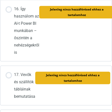
16. Így
Jelenleg nincs hozzáférésed ehhez a
tartalomhoz
használom az
AI-t Power BI
munkában –
őszintén a
nehézségekről
is
17. Vevők
Jelenleg nincs hozzáférésed ehhez a
tartalomhoz
és szállítók
tábláinak
bemutatása