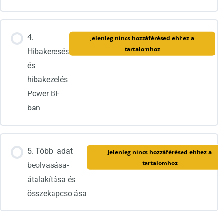
4.
Jelenleg nincs hozzáférésed ehhez a
tartalomhoz
Hibakeresés
és
hibakezelés
Power BI-
ban
5. Többi adat
Jelenleg nincs hozzáférésed ehhez a
tartalomhoz
beolvasása-
átalakítása és
összekapcsolása