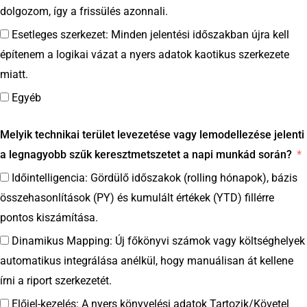
dolgozom, így a frissülés azonnali.
Esetleges szerkezet: Minden jelentési időszakban újra kell
építenem a logikai vázat a nyers adatok kaotikus szerkezete
miatt.
Egyéb
Melyik technikai terület levezetése vagy lemodellezése jelenti
a legnagyobb szűk keresztmetszetet a napi munkád során?
Időintelligencia: Gördülő időszakok (rolling hónapok), bázis
összehasonlítások (PY) és kumulált értékek (YTD) fillérre
pontos kiszámítása.
Dinamikus Mapping: Új főkönyvi számok vagy költséghelyek
automatikus integrálása anélkül, hogy manuálisan át kellene
írni a riport szerkezetét.
Előjel-kezelés: A nyers könyvelési adatok Tartozik/Követel