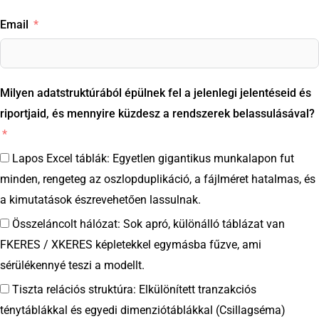
Email
Milyen adatstruktúrából épülnek fel a jelenlegi jelentéseid és
riportjaid, és mennyire küzdesz a rendszerek belassulásával?
Lapos Excel táblák: Egyetlen gigantikus munkalapon fut
minden, rengeteg az oszlopduplikáció, a fájlméret hatalmas, és
a kimutatások észrevehetően lassulnak.
Összeláncolt hálózat: Sok apró, különálló táblázat van
FKERES / XKERES képletekkel egymásba fűzve, ami
sérülékennyé teszi a modellt.
Tiszta relációs struktúra: Elkülönített tranzakciós
ténytáblákkal és egyedi dimenziótáblákkal (Csillagséma)