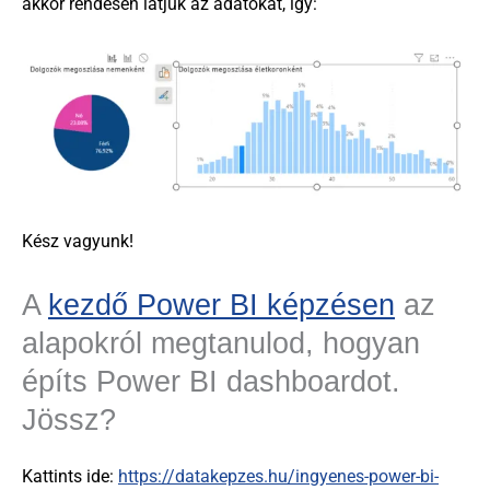
akkor rendesen látjuk az adatokat, így:
Kész vagyunk!
A
kezdő Power BI képzésen
az
alapokról megtanulod, hogyan
építs Power BI dashboardot.
Jössz?
Kattints ide:
https://datakepzes.hu/ingyenes-power-bi-