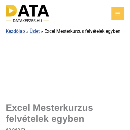
Skip
Excel
to
Mesterkurzus
content
felvételek
egyben
Kezdőlap
»
Üzlet
»
Excel Mesterkurzus felvételek egyben
mennyiség
Excel Mesterkurzus
felvételek egyben