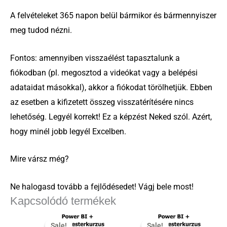
A felvételeket 365 napon belül bármikor és bármennyiszer
meg tudod nézni.
Fontos: amennyiben visszaélést tapasztalunk a
fiókodban (pl. megosztod a videókat vagy a belépési
adataidat másokkal), akkor a fiókodat törölhetjük. Ebben
az esetben a kifizetett összeg visszatérítésére nincs
lehetőség. Legyél korrekt! Ez a képzést Neked szól. Azért,
hogy minél jobb legyél Excelben.
Mire vársz még?
Ne halogasd tovább a fejlődésedet! Vágj bele most!
Kapcsolódó termékek
Original
Current
Original
Current
price
price
price
price
Sale!
Sale!
Sale!
Sale!