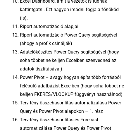
Excel Dashboard, amit a vezetők is tudnak
kattintgatni. Ezt nagyon imádni fogja a főnököd
(is).
Riport automatizáció alapjai
Riport automatizáció Power Query segítségével
(ahogy a profik csinálják)
Adatelőkészítés Power Query segítségével (hogy
soha többet ne kelljen Excelben szenvedned az
adatok tisztításával)
Power Pivot – avagy hogyan építs több forrásból
felépülő adatbázist Excelben (hogy soha többet ne
kelljen FKERES/VLOOKUP függvényt használnod)
Terv-tény összehasonlítás automatizálása Power
Query és Power Pivot alapokon – 1. rész
Terv-tény összehasonlítás és Forecast
automatizálása Power Query és Power Pivot