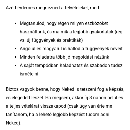
Azért érdemes megnézned a felvételeket, mert:
Megtanulod, hogy régen milyen eszközöket
használtunk, és ma mik a legjobb gyakorlatok (régi
vs. új függvények és praktikák)
Angolul és magyarul is hallod a függvények neveit
Minden feladatra több jó megoldást nézünk
A saját tempódban haladhatsz és szabadon tudsz
ismételni
Biztos vagyok benne, hogy Neked is tetszeni fog a képzés,
és elégedett leszel. Ha mégsem, akkor írj 3 napon belül és
a teljes vételárat visszakapod (csak úgy van értelme
tanítanom, ha a lehető legjobb képzést tudom adni
Neked).