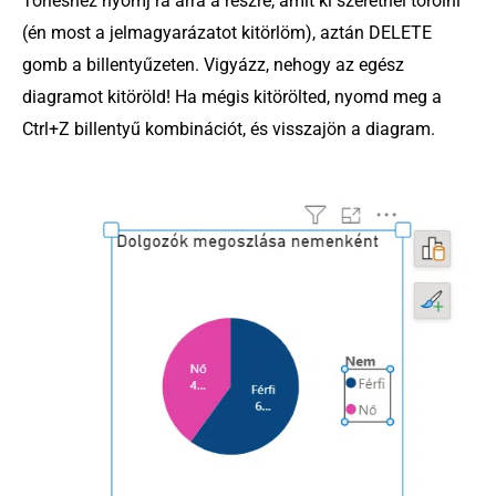
Törléshez nyomj rá arra a részre, amit ki szeretnél törölni
(én most a jelmagyarázatot kitörlöm), aztán DELETE
gomb a billentyűzeten. Vigyázz, nehogy az egész
diagramot kitöröld! Ha mégis kitörölted, nyomd meg a
Ctrl+Z billentyű kombinációt, és visszajön a diagram.