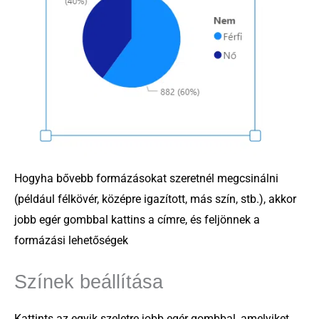
Hogyha bővebb formázásokat szeretnél megcsinálni
(például félkövér, középre igazított, más szín, stb.), akkor
jobb egér gombbal kattins a címre, és feljönnek a
formázási lehetőségek
Színek beállítása
Kattints az egyik szeletre jobb egér gombbal, amelyiket