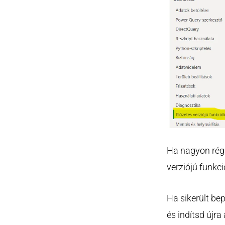
Ha nagyon régi
verziójú funkc
Ha sikerült be
és indítsd újr