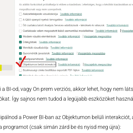
 a BI-od, vagy On prem verziós, akkor lehet, hogy nem lát
iókat. Így sajnos nem tudod a legújabb eszközöket használ
pipálnod a Power BI-ban az Objektumon belüli interakciót, 
a a programot (csak simán zárd be és nyisd meg újra):