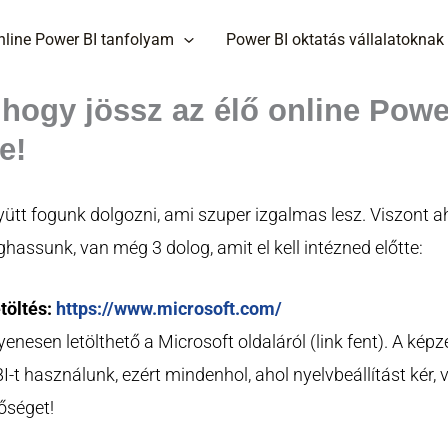
nline Power BI tanfolyam
Power BI oktatás vállalatoknak
 hogy jössz az élő online Powe
e!
ütt fogunk dolgozni, ami szuper izgalmas lesz. Viszont a
hassunk, van még 3 dolog, amit el kell intézned előtte:
etöltés:
https://www.microsoft.com/
yenesen letölthető a Microsoft oldaláról (link fent). A ké
-t használunk, ezért mindenhol, ahol nyelvbeállítást kér, 
őséget!