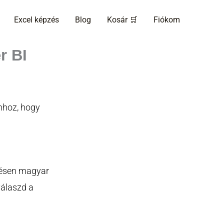
Excel képzés
Blog
Kosár 🛒
Fiókom
r BI
hhoz, hogy
pzésen magyar
válaszd a