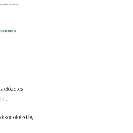
sz előzetes
ni.
akkor okézd le,