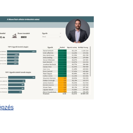
épzés