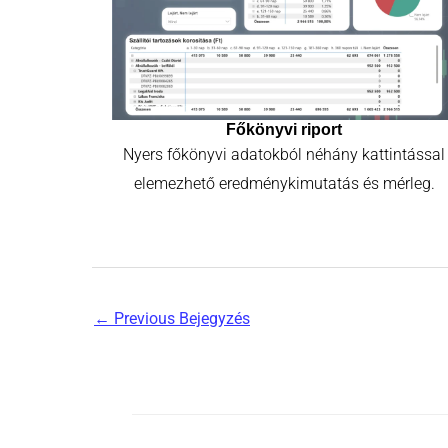
Főkönyvi riport
Nyers főkönyvi adatokból néhány kattintással
elemezhető eredménykimutatás és mérleg.
←
Previous Bejegyzés