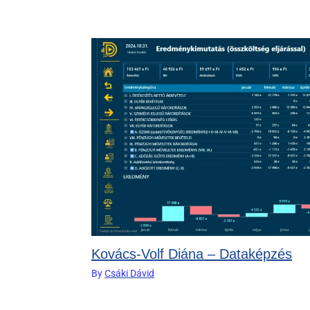
Kovács-Volf Diána – Dataképzés
By
Csáki Dávid