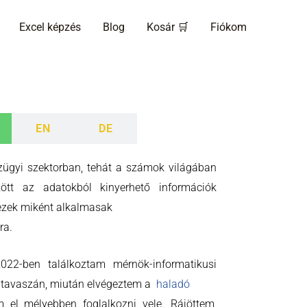
Excel képzés
Blog
Kosár 🛒
Fiókom
EN
DE
ügyi szektorban, tehát a számok világában
zött az adatokból kinyerhető információk
 ezek miként alkalmasak
ra.
022-ben találkoztam mérnök-informatikusi
 tavaszán, miután elvégeztem a
haladó
 el mélyebben foglalkozni vele. Rájöttem,