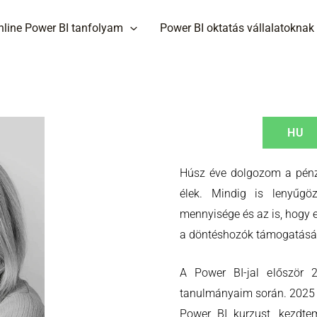
nline Power BI tanfolyam
Power BI oktatás vállalatoknak
HU
Húsz éve dolgozom a pénz
élek. Mindig is lenyűgö
mennyisége és az is, hogy
a döntéshozók támogatásá
A Power BI-jal először 2
tanulmányaim során. 2025
Power BI kurzust, kezdtem