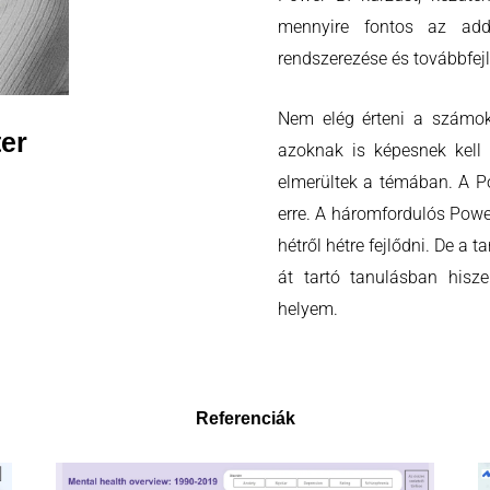
mennyire fontos az addi
rendszerezése és továbbfejl
Nem elég érteni a számok
er
azoknak is képesnek kell 
elmerültek a témában. A Po
erre. A háromfordulós Power
hétről hétre fejlődni. De a 
át tartó tanulásban hisze
helyem.
Referenciák