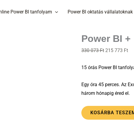
Power
Original
Cu
nline Power BI tanfolyam
Power BI oktatás vállalatoknak
BI
price
pri
+
was:
is:
Excel
330
21
Power BI + 
Mesterkurzus
073 Ft.
773
(c)
330 073
Ft
215 773
Ft
mennyiség
15 órás Power BI tanfol
Egy óra 45 perces. Az Exc
három hónapig éred el.
KOSÁRBA TESZE