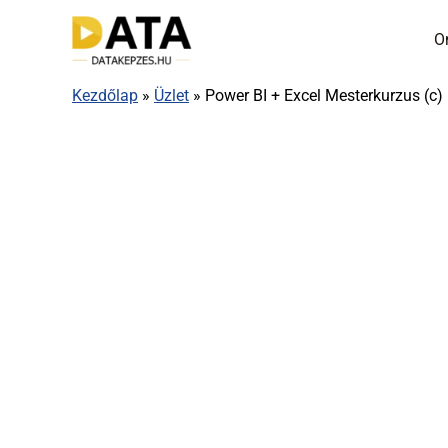
Skip
Sale!
O
to
content
Kezdőlap
»
Üzlet
»
Power BI + Excel Mesterkurzus (c)