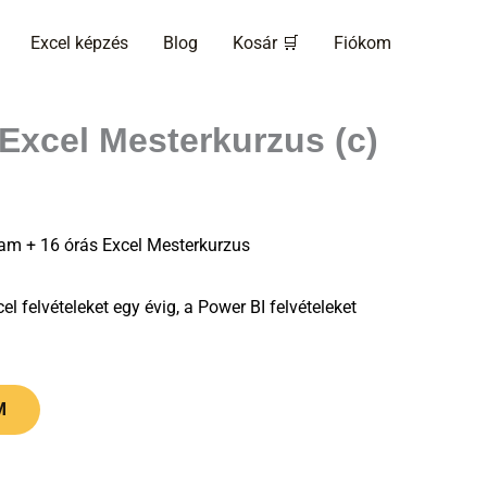
rrent
Excel képzés
Blog
Kosár 🛒
Fiókom
ce
5
Excel Mesterkurzus (c)
 Ft.
yam + 16 órás Excel Mesterkurzus
el felvételeket egy évig, a Power BI felvételeket
M