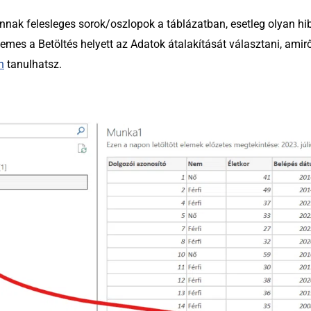
nnak felesleges sorok/oszlopok a táblázatban, esetleg olyan hib
rdemes a Betöltés helyett az Adatok átalakítását választani, ami
n
tanulhatsz.