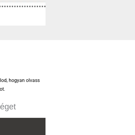
lod, hogyan olvass
ot.
séget