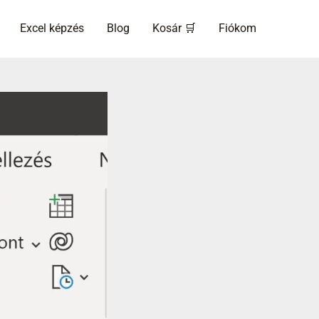
Excel képzés
Blog
Kosár 🛒
Fiókom