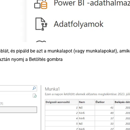
áblát, és pipáld be azt a munkalapot (vagy munkalapokat), amike
 aztán nyomj a Betöltés gombra