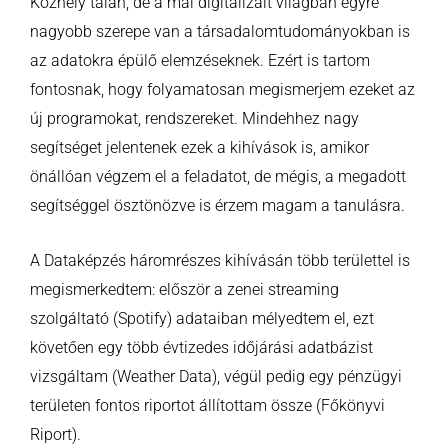
Közhely talán, de a mai digitalizált világban egyre
nagyobb szerepe van a társadalomtudományokban is
az adatokra épülő elemzéseknek. Ezért is tartom
fontosnak, hogy folyamatosan megismerjem ezeket az
új programokat, rendszereket. Mindehhez nagy
segítséget jelentenek ezek a kihívások is, amikor
önállóan végzem el a feladatot, de mégis, a megadott
segítséggel ösztönözve is érzem magam a tanulásra.
A Dataképzés háromrészes kihívásán több területtel is
megismerkedtem: először a zenei streaming
szolgáltató (Spotify) adataiban mélyedtem el, ezt
követően egy több évtizedes időjárási adatbázist
vizsgáltam (Weather Data), végül pedig egy pénzügyi
területen fontos riportot állítottam össze (Főkönyvi
Riport).