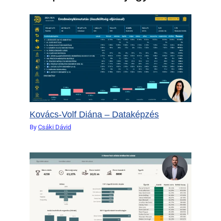
Kovács-Volf Diána – Dataképzés
By
Csáki Dávid