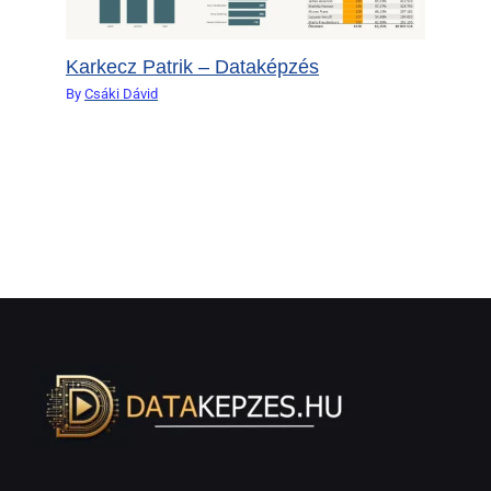
Karkecz Patrik – Dataképzés
By
Csáki Dávid