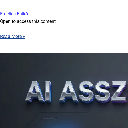
Erdelics Enikő
Open to access this content
Read More »
AI
asszisztensek