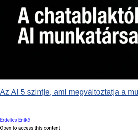
Az AI 5 szintje, ami megváltoztatja a m
Erdelics Enikő
Open to access this content