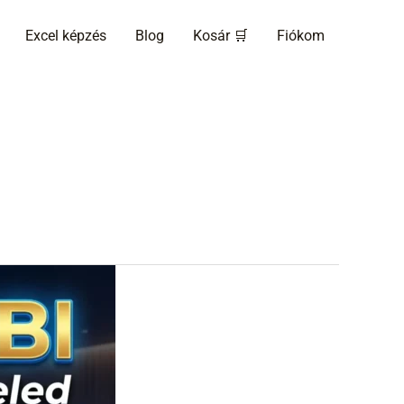
Excel képzés
Blog
Kosár 🛒
Fiókom