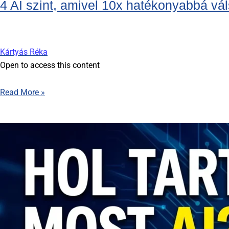
4 AI szint, amivel 10x hatékonyabbá vá
Kártyás Réka
Open to access this content
Read More »
Hol
tart
most
az
AI
(2026
május)