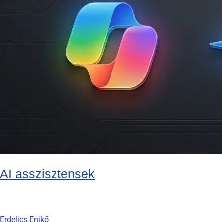
AI asszisztensek
Erdelics Enikő