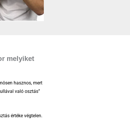
r melyiket
önösen hasznos, mert
nullával való osztás”
tás értéke végtelen.