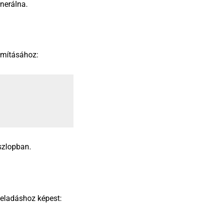
enerálna.
ámításához:
zlopban.
 eladáshoz képest: