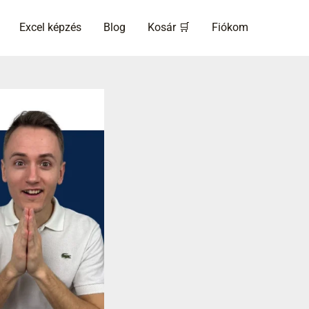
Excel képzés
Blog
Kosár 🛒
Fiókom