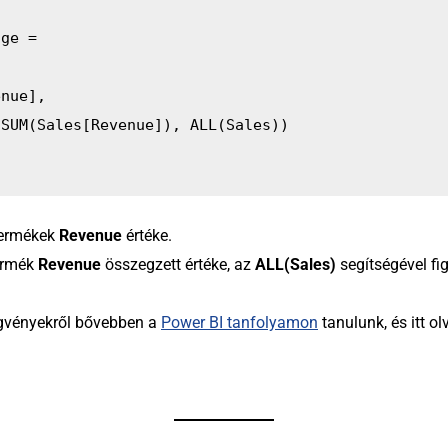
age = 
venue],
ATE(SUM(Sales[Revenue]), ALL(Sales))
termékek
Revenue
értéke.
termék
Revenue
összegzett értéke, az
ALL(Sales)
segítségével fi
ggvényekről bővebben a
Power BI tanfolyamon
tanulunk, és itt ol