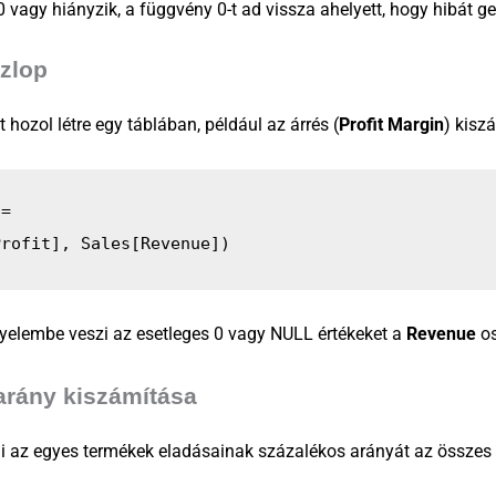
0 vagy hiányzik, a függvény 0-t ad vissza ahelyett, hogy hibát g
szlop
 hozol létre egy táblában, például az árrés (
Profit Margin
) kisz
 = 
Profit], Sales[Revenue])
yelembe veszi az esetleges 0 vagy NULL értékeket a
Revenue
os
arány kiszámítása
i az egyes termékek eladásainak százalékos arányát az összes