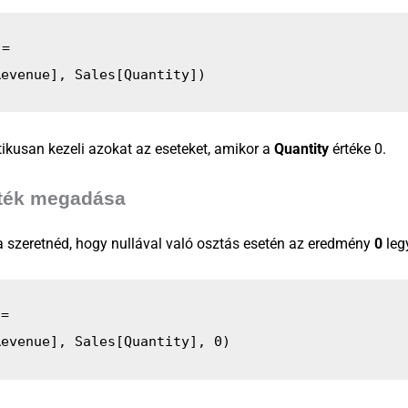
 = 
Revenue], Sales[Quantity])
ikusan kezeli azokat az eseteket, amikor a
Quantity
értéke 0.
rték megadása
a szeretnéd, hogy nullával való osztás esetén az eredmény
0
leg
 = 
Revenue], Sales[Quantity], 0)