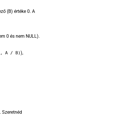
ző (B) értéke 0. A
(nem 0 és nem NULL).
),
, A / B)
 Szeretnéd