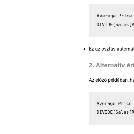
verage Price
A
DIVIDE(Sales[
Ez az osztás automat
2.
Alternatív é
Az előző példában, h
Average Price
DIVIDE(Sales[