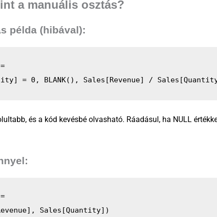
mint a manuális osztás?
s példa (hibával):
 = 
tity] = 0, BLANK(), Sales[Revenue] / Sales[Quantit
ultabb, és a kód kevésbé olvasható. Ráadásul, ha NULL értékkel
nnyel:
 = 
Revenue], Sales[Quantity])