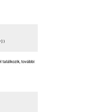
y])
 találkozik, további