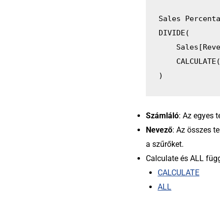
Sales Percent
DIVIDE(
    Sales[Re
    CALCUL
)
Számláló
: Az egyes 
Nevező
: Az összes 
a szűrőket.
Calculate és ALL fü
CALCULATE
ALL