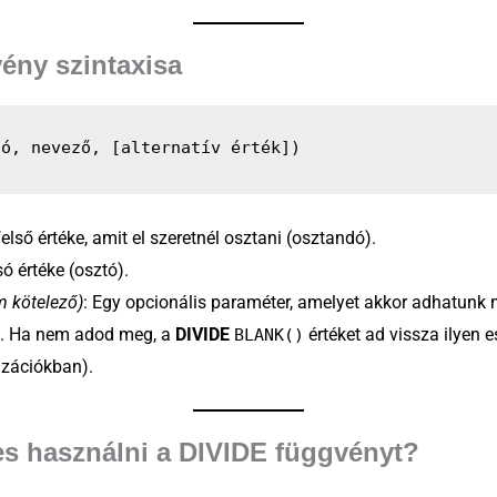
ény szintaxisa
ló, nevező, [alternatív érték])
felső értéke, amit el szeretnél osztani (osztandó).
só értéke (osztó).
m kötelező)
: Egy opcionális paraméter, amelyet akkor adhatunk 
). Ha nem adod meg, a
DIVIDE
értéket ad vissza ilyen 
BLANK()
lizációkban).
s használni a DIVIDE függvényt?