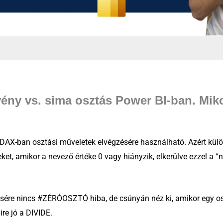
ény vs. sima osztás Power BI-ban. Miko
DAX-ban osztási műveletek elvégzésére használható. Azért kül
eket, amikor a nevező értéke 0 vagy hiányzik, elkerülve ezzel a “
sére nincs #ZÉRÓOSZTÓ hiba, de csúnyán néz ki, amikor egy osz
e jó a DIVIDE.