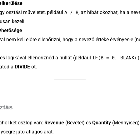
 elkerülése
gy osztási műveletet, például
, az hibát okozhat, ha a neve
A / B
usan kezeli.
özhetősége
l nem kell előre ellenőrizni, hogy a nevező értéke érvényes-e 
les logikával ellenőriznéd a nullát (például
IF(B = 0, BLANK()
atod a
DIVIDE
-ot.
ztás
ahol két oszlop van:
Revenue
(Bevétel) és
Quantity
(Mennyiség).
ységre jutó átlagos árat: