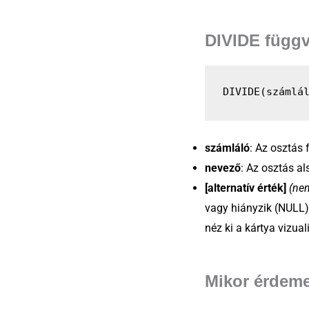
DIVIDE függv
DIVIDE(számlá
számláló
: Az osztás 
nevező
: Az osztás al
[alternatív érték]
(ne
vagy hiányzik (NULL
néz ki a kártya vizua
Mikor érdeme