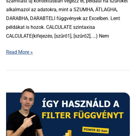
számítást új kontextusban végezz el, például ha szűrőket
alkalmazol az adatokra, mint a SZUMHA, ÁTLAGHA,
DARABHA, DARABTELI függvények az Excelben. Lent
példákat is hozok. CALCULATE szintaxisa
CALCULATE(kifejezés, [szűrő1], [szűrő2], …) Nem
Read More »
Így
használd
a
FILTER
függvényt
Power