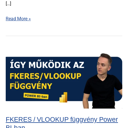
[…]
Read More »
FKERES
/
VLOOKUP
függvény
Power
BI-
ban
FKERES / VLOOKUP függvény Power
BI-ban