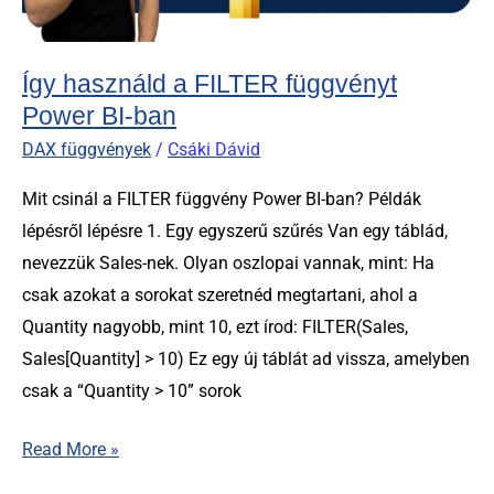
BI-
ban
Így használd a FILTER függvényt
Power BI-ban
DAX függvények
/
Csáki Dávid
Mit csinál a FILTER függvény Power BI-ban? Példák
lépésről lépésre 1. Egy egyszerű szűrés Van egy táblád,
nevezzük Sales-nek. Olyan oszlopai vannak, mint: Ha
csak azokat a sorokat szeretnéd megtartani, ahol a
Quantity nagyobb, mint 10, ezt írod: FILTER(Sales,
Sales[Quantity] > 10) Ez egy új táblát ad vissza, amelyben
csak a “Quantity > 10” sorok
Read More »