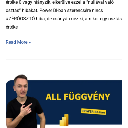
értéke 0 vagy hiányzik, elkerülve ezzel a “nullával való
osztás” hibákat. Power BI-ban szerencsére nincs
#ZÉRÓOSZTÓ hiba, de csúnyán néz ki, amikor egy osztás
értéke
Read More »
ALL
függvény
Power
BI-
ban