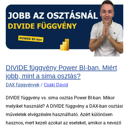
függvény
Power
BI-
ban.
Miért
jobb,
mint
a
DIVIDE függvény Power BI-ban. Miért
sima
jobb, mint a sima osztás?
osztás?
DAX függvények
/
Csáki Dávid
DIVIDE függvény vs. sima osztás Power BI-ban. Mikor
melyiket használd? A DIVIDE függvény a DAX-ban osztási
műveletek elvégzésére használható. Azért különösen
hasznos, mert kezeli azokat az eseteket, amikor a nevező