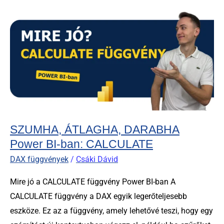
SZUMHA,
ÁTLAGHA,
DARABHA
Power
BI-
ban:
CALCULATE
SZUMHA, ÁTLAGHA, DARABHA
Power BI-ban: CALCULATE
DAX függvények
/
Csáki Dávid
Mire jó a CALCULATE függvény Power BI-ban A
CALCULATE függvény a DAX egyik legerőteljesebb
eszköze. Ez az a függvény, amely lehetővé teszi, hogy egy