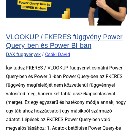
Power
Query-
ben
és
Power
VLOOKUP / FKERES függvény Power
BI-
Query-ben és Power BI-ban
ban
DAX függvények
/
Csáki Dávid
Így tudsz FKERES / VLOOKUP függvényt csinálni Power
Query-ben és Power BI-ban Power Query-ben az FKERES
függvény megfelelőjét nem közvetlenül függvénnyel
valósítod meg, hanem két tábla összekapcsolásával
(merge). Ez egy egyszerű és hatékony módja annak, hogy
egy táblához hozzácsatolj egy másikból származó
adatot. Lépések az FKERES Power Query-ben való
megvalósításához: 1. Adatok betöltése Power Query-be